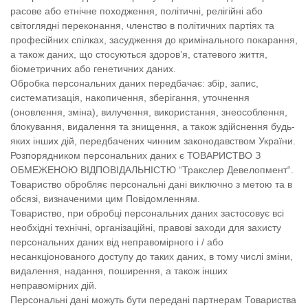
расове або етнічне походження, політичні, релігійні або
світоглядні переконання, членство в політичних партіях та
професійних спілках, засудження до кримінального покарання,
а також даних, що стосуються здоров’я, статевого життя,
біометричних або генетичних даних.
Обробка персональних даних передбачає: збір, запис,
систематизація, накопичення, зберігання, уточнення
(оновлення, зміна), вилучення, використання, знеособлення,
блокування, видалення та знищення, а також здійснення будь-
яких інших дій, передбачених чинним законодавством України.
Розпорядником персональних даних є ТОВАРИСТВО З
ОБМЕЖЕНОЮ ВІДПОВІДАЛЬНІСТЮ “Тракслер Девелопмент“.
Товариство обробляє персональні дані виключно з метою та в
обсязі, визначеними цим Повідомленням.
Товариство, при обробці персональних даних застосовує всі
необхідні технічні, організаційні, правові заходи для захисту
персональних даних від неправомірного і / або
несанкціонованого доступу до таких даних, в тому числі зміни,
видалення, надання, поширення, а також інших
неправомірних дій.
Персональні дані можуть бути передані партнерам Товариства