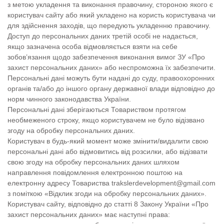
з метою укладення та виконання правочину, стороною якого є
користувач сайту або який укладено на користь користувача чи
для здійснення заходів, що передують укладенню правочину.
Доступ до персональних даних третій особі не надається,
якщо зазначена особа відмовляється взяти на себе
зобов’язання щодо забезпечення виконання вимог ЗУ «Про
захист персональних даних» або неспроможна їх забезпечити.
Персональні дані можуть бути надані до суду, правоохоронних
органів та/або до іншого органу державної влади відповідно до
норм чинного законодавства України.
Персональні дані зберігаються Товариством протягом
необмеженого строку, якщо користувачем не було відізвано
згоду на обробку персональних даних.
Користувач в будь-який момент може змінити/видалити свою
персональні дані або відмовитись від розсилки, або відізвати
свою згоду на обробку персональних даних шляхом
направлення повідомлення електронною поштою на
електронну адресу Товариства trakslerdevelopment@gmail.com
з поміткою «Відклик згоди на обробку персональних даних».
Користувач сайту, відповідно до статті 8 Закону України «Про
захист персональних даних» має наступні права: