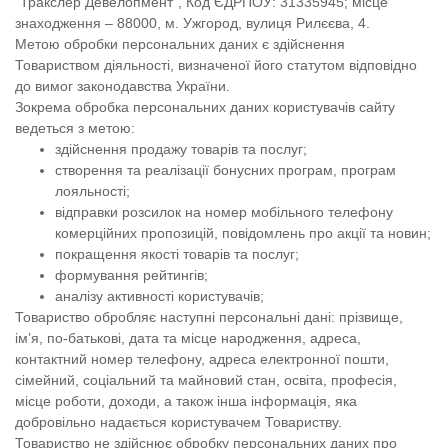
“Тракслер Девелопмент”, Код ЄДРПОУ: 31335945; місце
знаходження – 88000, м. Ужгород, вулиця Рилєєва, 4.
Метою обробки персональних даних є здійснення
Товариством діяльності, визначеної його статутом відповідно
до вимог законодавства України.
Зокрема обробка персональних даних користувачів сайту
ведеться з метою:
здійснення продажу товарів та послуг;
створення та реалізації бонусних програм, програм
лояльності;
відправки розсилок на номер мобільного телефону
комерційних пропозицій, повідомлень про акції та новин;
покращення якості товарів та послуг;
формування рейтингів;
аналізу активності користувачів;
Товариство обробляє наступні персональні дані: прізвище,
ім’я, по-батькові, дата та місце народження, адреса,
контактний номер телефону, адреса електронної пошти,
сімейний, соціальний та майновий стан, освіта, професія,
місце роботи, доходи, а також інша інформація, яка
добровільно надається користувачем Товариству.
Товариство не здійснює обробку персональних даних про